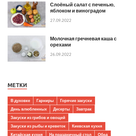
Слоёный салат с печенью,
яблоком и виноградом
27.09.2022
Молочная гречневая каша с
орехами
26.09.2022
МЕТКИ
В духовке
Гарниры
Горячие закуски
День влюбленных
Десерты
Завтрак
Закуски из грибов и овощей
Закуски из рыбы и креветок
Киевская кухня
Китайская кухня
На праздничный стол
Обед