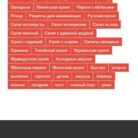
Овощные
Пекинская кухня
Пироги с яблоками
Птица
Рецепты для начинающих
Русская кухня
Салат из капусты
Салат из моркови
Салат из яиц
Салат мясной
Салат с куриной грудкой
Салат с курицей
Салат с сыром
Салаты овощные
Свинина
Токийская кухня
Украинская кухня
Французская кухня
Холодные закуски
Яблочные пироги
Японская кухня
быстро
второе
выпечка
горячее
детям
закуска
перекус
пикник
полдник
пост
соевый соус
ужин