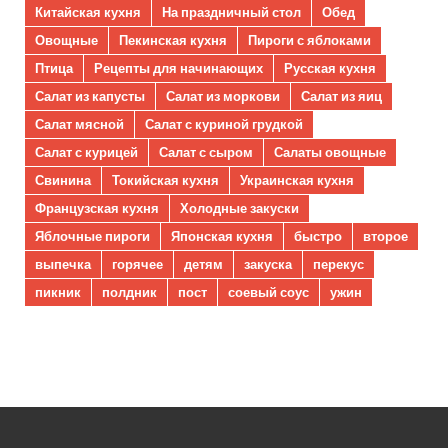
Китайская кухня
На праздничный стол
Обед
Овощные
Пекинская кухня
Пироги с яблоками
Птица
Рецепты для начинающих
Русская кухня
Салат из капусты
Салат из моркови
Салат из яиц
Салат мясной
Салат с куриной грудкой
Салат с курицей
Салат с сыром
Салаты овощные
Свинина
Токийская кухня
Украинская кухня
Французская кухня
Холодные закуски
Яблочные пироги
Японская кухня
быстро
второе
выпечка
горячее
детям
закуска
перекус
пикник
полдник
пост
соевый соус
ужин