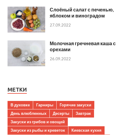
Слоёный салат с печенью,
яблоком и виноградом
27.09.2022
Молочная гречневая каша с
орехами
26.09.2022
МЕТКИ
В духовке
Гарниры
Горячие закуски
День влюбленных
Десерты
Завтрак
Закуски из грибов и овощей
Закуски из рыбы и креветок
Киевская кухня