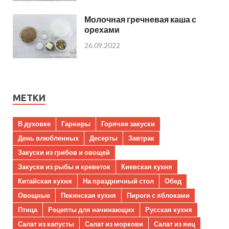
Молочная гречневая каша с
орехами
26.09.2022
МЕТКИ
В духовке
Гарниры
Горячие закуски
День влюбленных
Десерты
Завтрак
Закуски из грибов и овощей
Закуски из рыбы и креветок
Киевская кухня
Китайская кухня
На праздничный стол
Обед
Овощные
Пекинская кухня
Пироги с яблоками
Птица
Рецепты для начинающих
Русская кухня
Салат из капусты
Салат из моркови
Салат из яиц