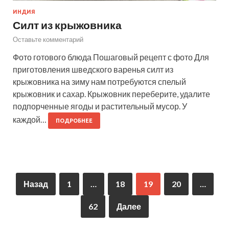
ИНДИЯ
Силт из крыжовника
Оставьте комментарий
Фото готового блюда Пошаговый рецепт с фото Для
приготовления шведского варенья силт из
крыжовника на зиму нам потребуются спелый
крыжовник и сахар. Крыжовник переберите, удалите
подпорченные ягоды и растительный мусор. У
каждой…
ПОДРОБНЕЕ
Назад
1
…
18
19
20
…
62
Далее