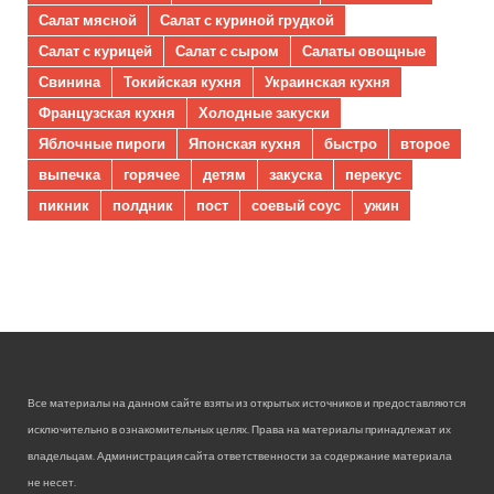
Салат мясной
Салат с куриной грудкой
Салат с курицей
Салат с сыром
Салаты овощные
Свинина
Токийская кухня
Украинская кухня
Французская кухня
Холодные закуски
Яблочные пироги
Японская кухня
быстро
второе
выпечка
горячее
детям
закуска
перекус
пикник
полдник
пост
соевый соус
ужин
Все материалы на данном сайте взяты из открытых источников и предоставляются
исключительно в ознакомительных целях. Права на материалы принадлежат их
владельцам. Администрация сайта ответственности за содержание материала
не несет.