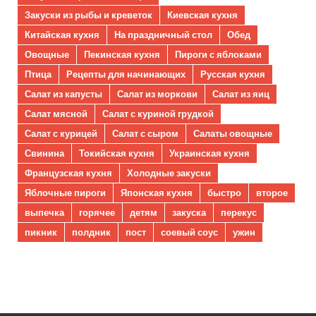
Закуски из рыбы и креветок
Киевская кухня
Китайская кухня
На праздничный стол
Обед
Овощные
Пекинская кухня
Пироги с яблоками
Птица
Рецепты для начинающих
Русская кухня
Салат из капусты
Салат из моркови
Салат из яиц
Салат мясной
Салат с куриной грудкой
Салат с курицей
Салат с сыром
Салаты овощные
Свинина
Токийская кухня
Украинская кухня
Французская кухня
Холодные закуски
Яблочные пироги
Японская кухня
быстро
второе
выпечка
горячее
детям
закуска
перекус
пикник
полдник
пост
соевый соус
ужин