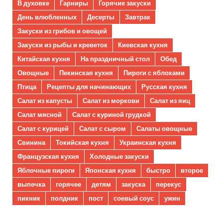
В духовке
Гарниры
Горячие закуски
День влюбленных
Десерты
Завтрак
Закуски из грибов и овощей
Закуски из рыбы и креветок
Киевская кухня
Китайская кухня
На праздничный стол
Обед
Овощные
Пекинская кухня
Пироги с яблоками
Птица
Рецепты для начинающих
Русская кухня
Салат из капусты
Салат из моркови
Салат из яиц
Салат мясной
Салат с куриной грудкой
Салат с курицей
Салат с сыром
Салаты овощные
Свинина
Токийская кухня
Украинская кухня
Французская кухня
Холодные закуски
Яблочные пироги
Японская кухня
быстро
второе
выпечка
горячее
детям
закуска
перекус
пикник
полдник
пост
соевый соус
ужин