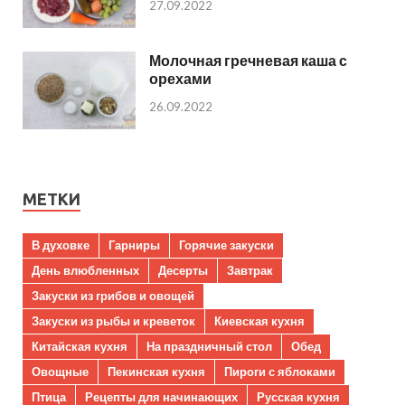
27.09.2022
Молочная гречневая каша с
орехами
26.09.2022
МЕТКИ
В духовке
Гарниры
Горячие закуски
День влюбленных
Десерты
Завтрак
Закуски из грибов и овощей
Закуски из рыбы и креветок
Киевская кухня
Китайская кухня
На праздничный стол
Обед
Овощные
Пекинская кухня
Пироги с яблоками
Птица
Рецепты для начинающих
Русская кухня