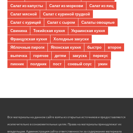
Салат из капусты
Салат из моркови
Салат из яиц
Салат мясной
Салат с куриной грудкой
Салат с курицей
Салат с сыром
Салаты овощные
Свинина
Токийская кухня
Украинская кухня
Французская кухня
Холодные закуски
Яблочные пироги
Японская кухня
быстро
второе
выпечка
горячее
детям
закуска
перекус
пикник
полдник
пост
соевый соус
ужин
Все материалы на данном сайте взяты из открытых источников и предоставляются
исключительно в ознакомительных целях. Права на материалы принадлежат их
владельцам. Администрация сайта ответственности за содержание материала