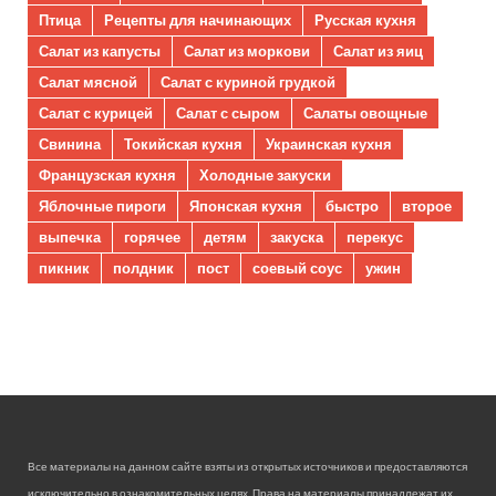
Птица
Рецепты для начинающих
Русская кухня
Салат из капусты
Салат из моркови
Салат из яиц
Салат мясной
Салат с куриной грудкой
Салат с курицей
Салат с сыром
Салаты овощные
Свинина
Токийская кухня
Украинская кухня
Французская кухня
Холодные закуски
Яблочные пироги
Японская кухня
быстро
второе
выпечка
горячее
детям
закуска
перекус
пикник
полдник
пост
соевый соус
ужин
Все материалы на данном сайте взяты из открытых источников и предоставляются
исключительно в ознакомительных целях. Права на материалы принадлежат их