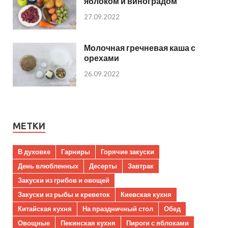
яблоком и виноградом
27.09.2022
Молочная гречневая каша с
орехами
26.09.2022
МЕТКИ
В духовке
Гарниры
Горячие закуски
День влюбленных
Десерты
Завтрак
Закуски из грибов и овощей
Закуски из рыбы и креветок
Киевская кухня
Китайская кухня
На праздничный стол
Обед
Овощные
Пекинская кухня
Пироги с яблоками