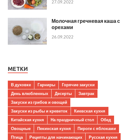
27.09.2022
Молочная гречневая каша с
орехами
26.09.2022
МЕТКИ
В духовке
Гарниры
Горячие закуски
День влюбленных
Десерты
Завтрак
Закуски из грибов и овощей
Закуски из рыбы и креветок
Киевская кухня
Китайская кухня
На праздничный стол
Обед
Овощные
Пекинская кухня
Пироги с яблоками
Птица
Рецепты для начинающих
Русская кухня