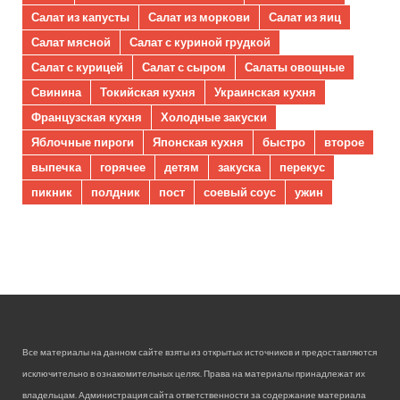
Салат из капусты
Салат из моркови
Салат из яиц
Салат мясной
Салат с куриной грудкой
Салат с курицей
Салат с сыром
Салаты овощные
Свинина
Токийская кухня
Украинская кухня
Французская кухня
Холодные закуски
Яблочные пироги
Японская кухня
быстро
второе
выпечка
горячее
детям
закуска
перекус
пикник
полдник
пост
соевый соус
ужин
Все материалы на данном сайте взяты из открытых источников и предоставляются
исключительно в ознакомительных целях. Права на материалы принадлежат их
владельцам. Администрация сайта ответственности за содержание материала