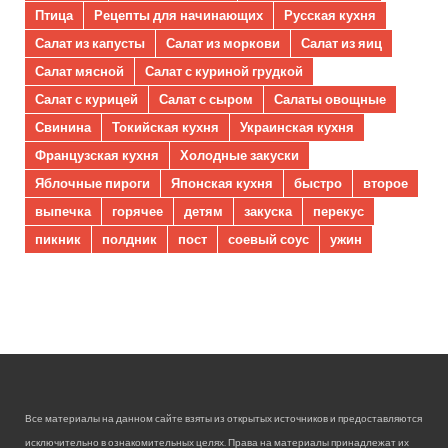
Птица
Рецепты для начинающих
Русская кухня
Салат из капусты
Салат из моркови
Салат из яиц
Салат мясной
Салат с куриной грудкой
Салат с курицей
Салат с сыром
Салаты овощные
Свинина
Токийская кухня
Украинская кухня
Французская кухня
Холодные закуски
Яблочные пироги
Японская кухня
быстро
второе
выпечка
горячее
детям
закуска
перекус
пикник
полдник
пост
соевый соус
ужин
Все материалы на данном сайте взяты из открытых источников и предоставляются
исключительно в ознакомительных целях. Права на материалы принадлежат их