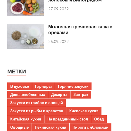
27.09.2022
Молочная гречневая каша с
орехами
26.09.2022
МЕТКИ
В духовке
Гарниры
Горячие закуски
День влюбленных
Десерты
Завтрак
Закуски из грибов и овощей
Закуски из рыбы и креветок
Киевская кухня
Китайская кухня
На праздничный стол
Обед
Овощные
Пекинская кухня
Пироги с яблоками