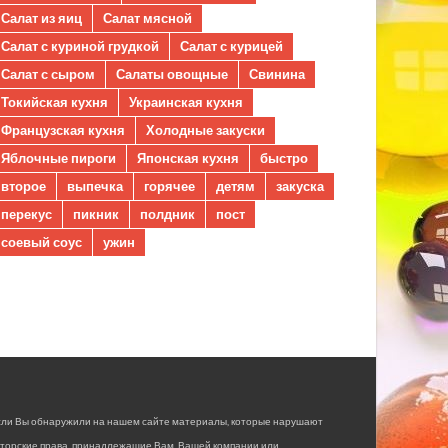
Салат из яиц
Салат мясной
Салат с куриной грудкой
Салат с курицей
Салат с сыром
Салаты овощные
Свинина
Токийская кухня
Украинская кухня
Французская кухня
Холодные закуски
Яблочные пироги
Японская кухня
быстро
второе
выпечка
горячее
детям
закуска
перекус
пикник
полдник
пост
соевый соус
ужин
сли Вы обнаружили на нашем сайте материалы, которые нарушают
вторские права, принадлежащие Вам, Вашей компании или