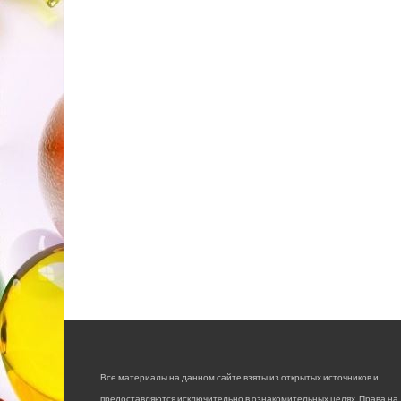
Все материалы на данном сайте взяты из открытых источников и
предоставляются исключительно в ознакомительных целях. Права на