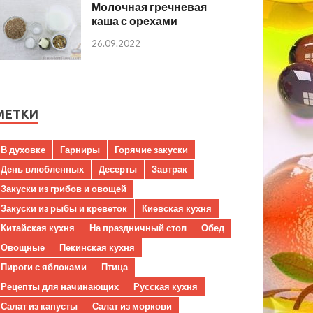
Молочная гречневая
каша с орехами
26.09.2022
МЕТКИ
В духовке
Гарниры
Горячие закуски
День влюбленных
Десерты
Завтрак
Закуски из грибов и овощей
Закуски из рыбы и креветок
Киевская кухня
Китайская кухня
На праздничный стол
Обед
Овощные
Пекинская кухня
Пироги с яблоками
Птица
Рецепты для начинающих
Русская кухня
Салат из капусты
Салат из моркови