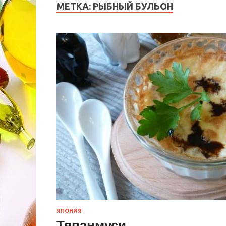
МЕТКА:
РЫБНЫЙ БУЛЬОН
ЯПОНИЯ
Тяванмуси