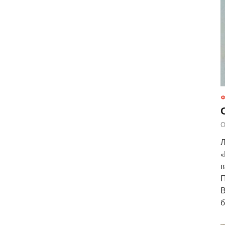
Ф
О
Л
«
в
П
В
б