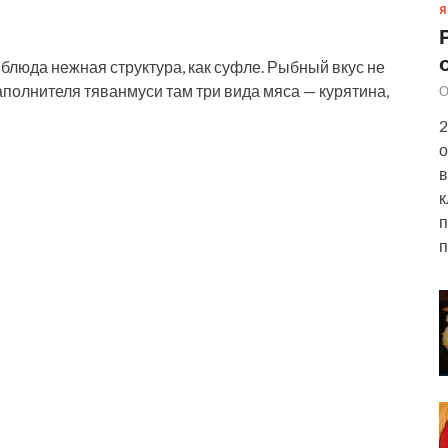
Я
 блюда нежная структура, как суфле. Рыбный вкус не
аполнителя тяванмуси там три вида мяса — курятина,
О
2
о
в
к
п
п