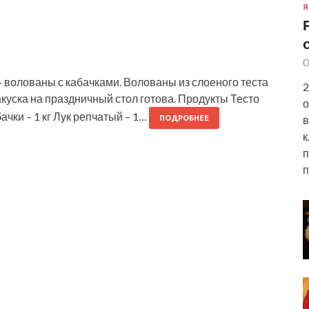
Я
О
 волованы с кабачками. Волованы из слоеного теста
2
акуска на праздничный стол готова. Продукты Тесто
о
ачки – 1 кг Лук репчатый – 1…
в
ПОДРОБНЕЕ
к
п
п