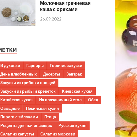
Молочная гречневая
каша с орехами
26.09.2022
МЕТКИ
В духовке
Гарниры
Горячие закуски
День влюбленных
Десерты
Завтрак
Закуски из грибов и овощей
Закуски из рыбы и креветок
Киевская кухня
Китайская кухня
На праздничный стол
Обед
Овощные
Пекинская кухня
Пироги с яблоками
Птица
Рецепты для начинающих
Русская кухня
Салат из капусты
Салат из моркови