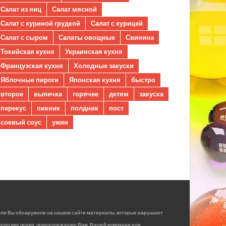
Салат из яиц
Салат мясной
Салат с куриной грудкой
Салат с курицей
Салат с сыром
Салаты овощные
Свинина
Токийская кухня
Украинская кухня
Французская кухня
Холодные закуски
Яблочные пироги
Японская кухня
быстро
второе
выпечка
горячее
детям
закуска
перекус
пикник
полдник
пост
соевый соус
ужин
сли Вы обнаружили на нашем сайте материалы, которые нарушают
вторские права, принадлежащие Вам, Вашей компании или