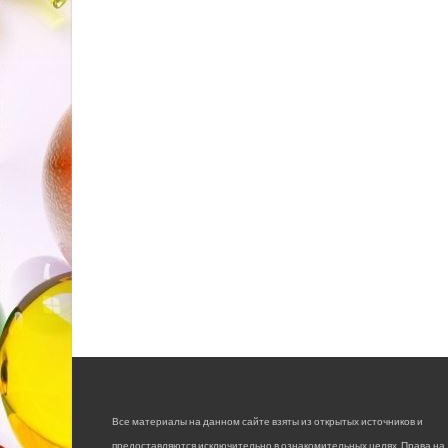
Все материалы на данном сайте взяты из открытых источников и
предоставляются исключительно в ознакомительных целях. Права на