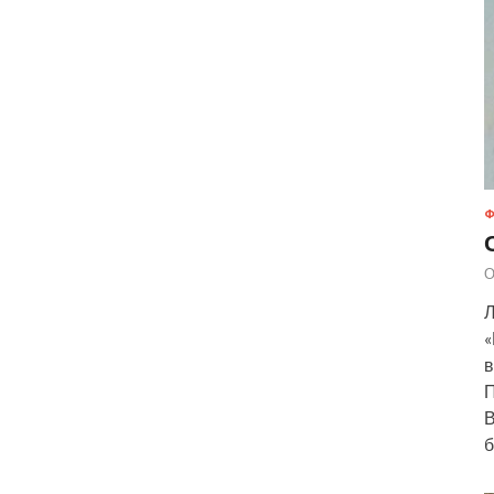
Ф
О
Л
«
в
П
В
б