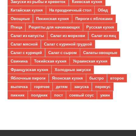
Закуски из рыбы и креветок
Киевская кухня
Китайская кухня
На праздничный стол
Обед
Овощные
Пекинская кухня
Пироги с яблоками
Птица
Рецепты для начинающих
Русская кухня
Салат из капусты
Салат из моркови
Салат из яиц
Салат мясной
Салат с куриной грудкой
Салат с курицей
Салат с сыром
Салаты овощные
Свинина
Токийская кухня
Украинская кухня
Французская кухня
Холодные закуски
Яблочные пироги
Японская кухня
быстро
второе
выпечка
горячее
детям
закуска
перекус
пикник
полдник
пост
соевый соус
ужин