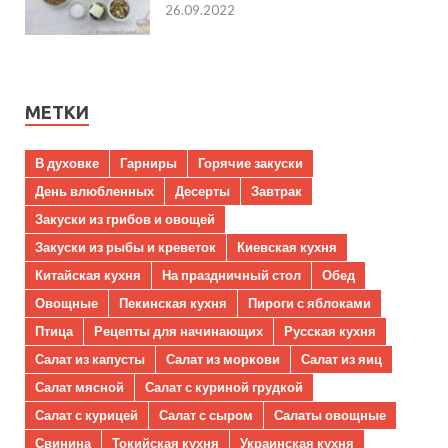
26.09.2022
МЕТКИ
В духовке
Гарниры
Горячие закуски
День влюбленных
Десерты
Завтрак
Закуски из грибов и овощей
Закуски из рыбы и креветок
Киевская кухня
Китайская кухня
На праздничный стол
Обед
Овощные
Пекинская кухня
Пироги с яблоками
Птица
Рецепты для начинающих
Русская кухня
Салат из капусты
Салат из моркови
Салат из яиц
Салат мясной
Салат с куриной грудкой
Салат с курицей
Салат с сыром
Салаты овощные
Свинина
Токийская кухня
Украинская кухня