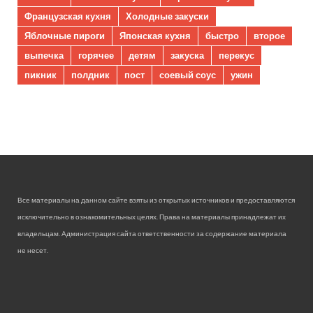
Французская кухня
Холодные закуски
Яблочные пироги
Японская кухня
быстро
второе
выпечка
горячее
детям
закуска
перекус
пикник
полдник
пост
соевый соус
ужин
Все материалы на данном сайте взяты из открытых источников и предоставляются
исключительно в ознакомительных целях. Права на материалы принадлежат их
владельцам. Администрация сайта ответственности за содержание материала
не несет.