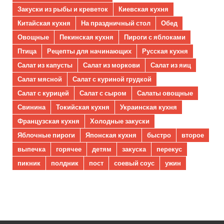
Закуски из рыбы и креветок
Киевская кухня
Китайская кухня
На праздничный стол
Обед
Овощные
Пекинская кухня
Пироги с яблоками
Птица
Рецепты для начинающих
Русская кухня
Салат из капусты
Салат из моркови
Салат из яиц
Салат мясной
Салат с куриной грудкой
Салат с курицей
Салат с сыром
Салаты овощные
Свинина
Токийская кухня
Украинская кухня
Французская кухня
Холодные закуски
Яблочные пироги
Японская кухня
быстро
второе
выпечка
горячее
детям
закуска
перекус
пикник
полдник
пост
соевый соус
ужин