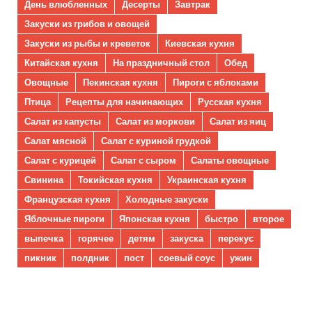
День влюбленных
Десерты
Завтрак
Закуски из грибов и овощей
Закуски из рыбы и креветок
Киевская кухня
Китайская кухня
На праздничный стол
Обед
Овощные
Пекинская кухня
Пироги с яблоками
Птица
Рецепты для начинающих
Русская кухня
Салат из капусты
Салат из моркови
Салат из яиц
Салат мясной
Салат с куриной грудкой
Салат с курицей
Салат с сыром
Салаты овощные
Свинина
Токийская кухня
Украинская кухня
Французская кухня
Холодные закуски
Яблочные пироги
Японская кухня
быстро
второе
выпечка
горячее
детям
закуска
перекус
пикник
полдник
пост
соевый соус
ужин