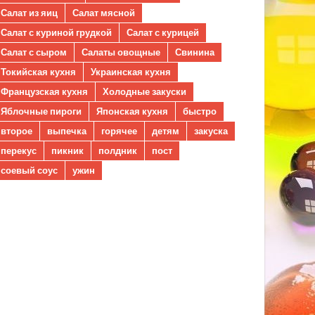
Салат из яиц
Салат мясной
Салат с куриной грудкой
Салат с курицей
Салат с сыром
Салаты овощные
Свинина
Токийская кухня
Украинская кухня
Французская кухня
Холодные закуски
Яблочные пироги
Японская кухня
быстро
второе
выпечка
горячее
детям
закуска
перекус
пикник
полдник
пост
соевый соус
ужин