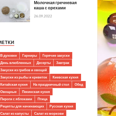
Молочная гречневая
каша с орехами
26.09.2022
МЕТКИ
В духовке
Гарниры
Горячие закуски
День влюбленных
Десерты
Завтрак
Закуски из грибов и овощей
Закуски из рыбы и креветок
Киевская кухня
Китайская кухня
На праздничный стол
Обед
Овощные
Пекинская кухня
Пироги с яблоками
Птица
Рецепты для начинающих
Русская кухня
Салат из капусты
Салат из моркови