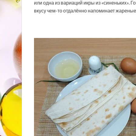
или одна из вариаций икры из «синеньких». Г
вкусу чем-то отдалённо напоминает жареные 