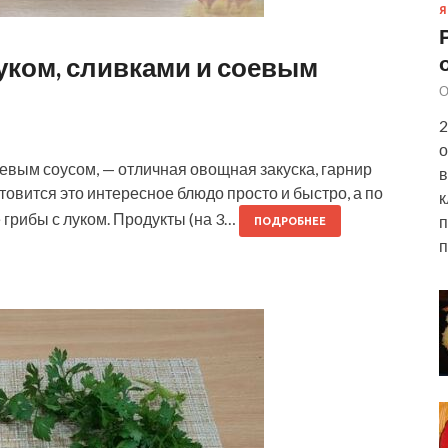
Я
уком, сливками и соевым
О
2
о
евым соусом, — отличная овощная закуска, гарнир
в
отовится это интересное блюдо просто и быстро, а по
к
грибы с луком. Продукты (на 3…
п
ПОДРОБНЕЕ
п