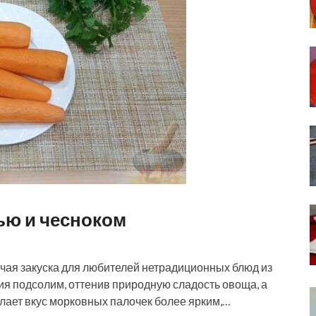
ью и чесноком
чая закуска для любителей нетрадиционных блюд из
я подсолим, оттенив природную сладость овоща, а
елает вкус морковных палочек более ярким,…