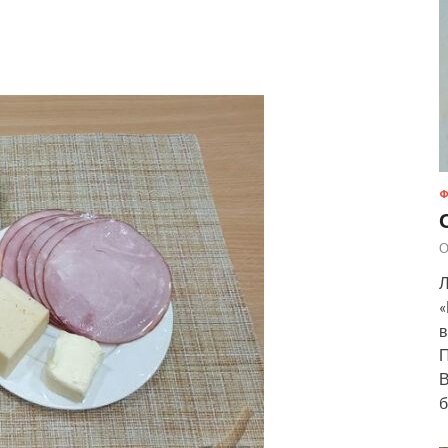
Ф
О
Л
«
в
П
В
б