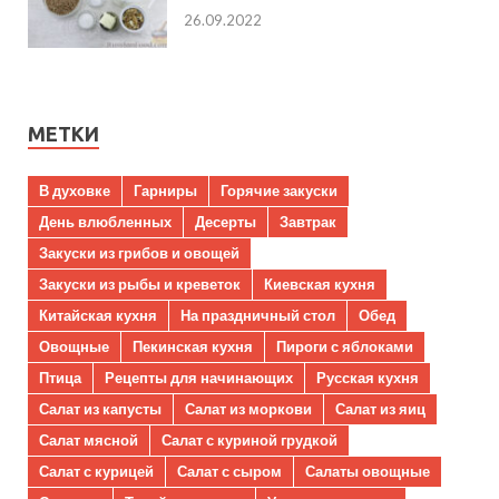
26.09.2022
МЕТКИ
В духовке
Гарниры
Горячие закуски
День влюбленных
Десерты
Завтрак
Закуски из грибов и овощей
Закуски из рыбы и креветок
Киевская кухня
Китайская кухня
На праздничный стол
Обед
Овощные
Пекинская кухня
Пироги с яблоками
Птица
Рецепты для начинающих
Русская кухня
Салат из капусты
Салат из моркови
Салат из яиц
Салат мясной
Салат с куриной грудкой
Салат с курицей
Салат с сыром
Салаты овощные