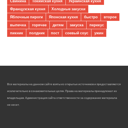
Свинина
Токийская кухня
Украинская кухня
Французская кухня
Холодные закуски
Яблочные пироги
Японская кухня
быстро
второе
выпечка
горячее
детям
закуска
перекус
пикник
полдник
пост
соевый соус
ужин
Все материалы на данном сайте взяты из открытых источников и предоставляются
исключительно в ознакомительных целях. Права на материалы принадлежат их
владельцам. Администрация сайта ответственности за содержание материала
не несет.