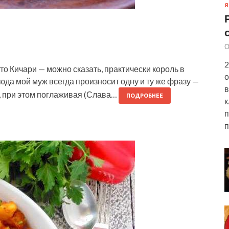
Я
О
2
о Кичари — можно сказать, практически король в
о
юда мой муж всегда произносит одну и ту же фразу —
в
, при этом поглаживая (Слава…
ПОДРОБНЕЕ
к
п
п