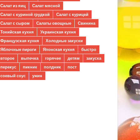
Салат из яиц
Салат мясной
Салат с куриной грудкой
Салат с курицей
Салат с сыром
Салаты овощные
Свинина
Токийская кухня
Украинская кухня
Французская кухня
Холодные закуски
Яблочные пироги
Японская кухня
быстро
второе
выпечка
горячее
детям
закуска
перекус
пикник
полдник
пост
соевый соус
ужин