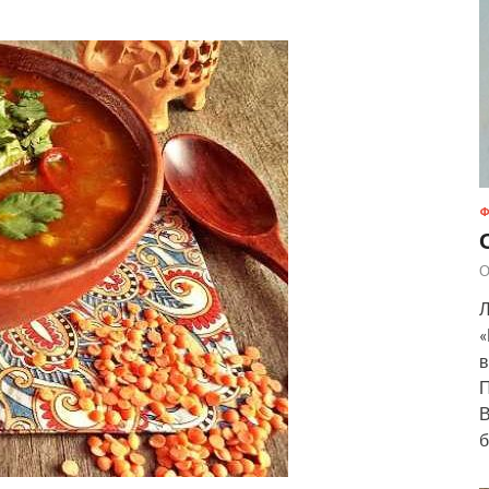
Ф
О
Л
«
в
П
В
б