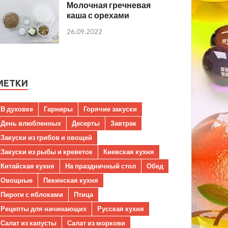
Молочная гречневая
каша с орехами
26.09.2022
МЕТКИ
В духовке
Гарниры
Горячие закуски
День влюбленных
Десерты
Завтрак
Закуски из грибов и овощей
Закуски из рыбы и креветок
Киевская кухня
Китайская кухня
На праздничный стол
Обед
Овощные
Пекинская кухня
Пироги с яблоками
Птица
Рецепты для начинающих
Русская кухня
Салат из капусты
Салат из моркови