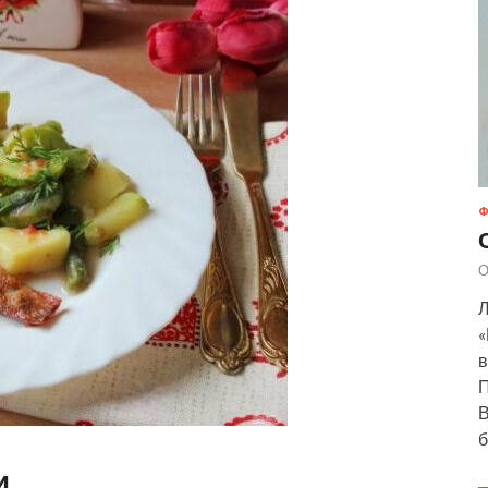
Ф
О
Л
«
в
П
В
б
и