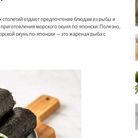
х столетий отдают предпочтение блюдам из рыбы и
приготовления морского окуня по-японски. Полезно,
орской окунь по-японски — это жареная рыба с