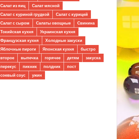
Салат из яиц
Салат мясной
Салат с куриной грудкой
Салат с курицей
Салат с сыром
Салаты овощные
Свинина
Токийская кухня
Украинская кухня
Французская кухня
Холодные закуски
Яблочные пироги
Японская кухня
быстро
второе
выпечка
горячее
детям
закуска
перекус
пикник
полдник
пост
соевый соус
ужин