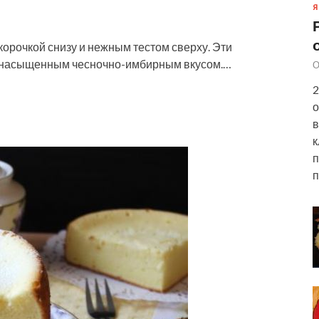
Я
орочкой снизу и нежным тестом сверху. Эти
м насыщенным чесночно-имбирным вкусом.…
О
2
о
в
к
п
п