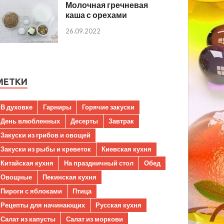
Молочная гречневая
каша с орехами
26.09.2022
МЕТКИ
В духовке
Гарниры
Горячие закуски
День влюбленных
Десерты
Завтрак
Закуски из грибов и овощей
Закуски из рыбы и креветок
Киевская кухня
Китайская кухня
На праздничный стол
Обед
Овощные
Пекинская кухня
Пироги с яблоками
Птица
Рецепты для начинающих
Русская кухня
Салат из капусты
Салат из моркови