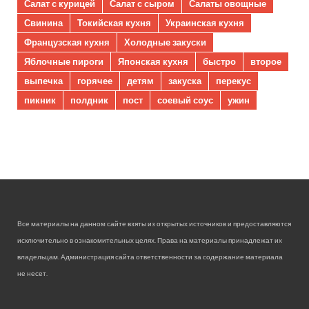
Салат с курицей
Салат с сыром
Салаты овощные
Свинина
Токийская кухня
Украинская кухня
Французская кухня
Холодные закуски
Яблочные пироги
Японская кухня
быстро
второе
выпечка
горячее
детям
закуска
перекус
пикник
полдник
пост
соевый соус
ужин
Все материалы на данном сайте взяты из открытых источников и предоставляются
исключительно в ознакомительных целях. Права на материалы принадлежат их
владельцам. Администрация сайта ответственности за содержание материала
не несет.