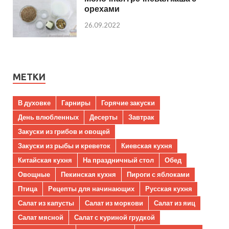
орехами
26.09.2022
МЕТКИ
В духовке
Гарниры
Горячие закуски
День влюбленных
Десерты
Завтрак
Закуски из грибов и овощей
Закуски из рыбы и креветок
Киевская кухня
Китайская кухня
На праздничный стол
Обед
Овощные
Пекинская кухня
Пироги с яблоками
Птица
Рецепты для начинающих
Русская кухня
Салат из капусты
Салат из моркови
Салат из яиц
Салат мясной
Салат с куриной грудкой