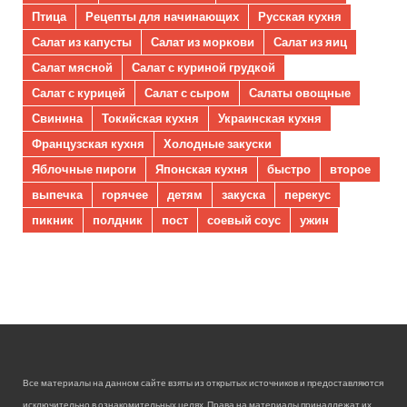
Птица
Рецепты для начинающих
Русская кухня
Салат из капусты
Салат из моркови
Салат из яиц
Салат мясной
Салат с куриной грудкой
Салат с курицей
Салат с сыром
Салаты овощные
Свинина
Токийская кухня
Украинская кухня
Французская кухня
Холодные закуски
Яблочные пироги
Японская кухня
быстро
второе
выпечка
горячее
детям
закуска
перекус
пикник
полдник
пост
соевый соус
ужин
Все материалы на данном сайте взяты из открытых источников и предоставляются
исключительно в ознакомительных целях. Права на материалы принадлежат их