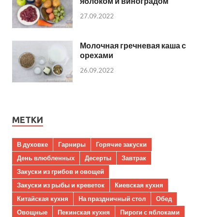
яблоком и виноградом
27.09.2022
Молочная гречневая каша с
орехами
26.09.2022
МЕТКИ
В духовке
Гарниры
Горячие закуски
День влюбленных
Десерты
Завтрак
Закуски из грибов и овощей
Закуски из рыбы и креветок
Киевская кухня
Китайская кухня
На праздничный стол
Обед
Овощные
Пекинская кухня
Пироги с яблоками