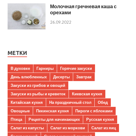
Молочная гречневая каша с
орехами
26.09.2022
МЕТКИ
В духовке
Гарниры
Горячие закуски
День влюбленных
Десерты
Завтрак
Закуски из грибов и овощей
Закуски из рыбы и креветок
Киевская кухня
Китайская кухня
На праздничный стол
Обед
Овощные
Пекинская кухня
Пироги с яблоками
Птица
Рецепты для начинающих
Русская кухня
Салат из капусты
Салат из моркови
Салат из яиц