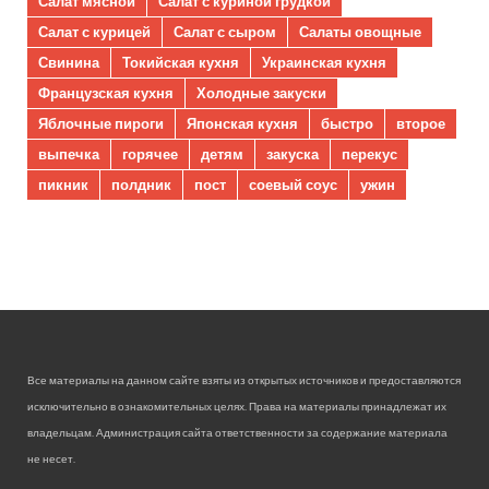
Салат мясной
Салат с куриной грудкой
Салат с курицей
Салат с сыром
Салаты овощные
Свинина
Токийская кухня
Украинская кухня
Французская кухня
Холодные закуски
Яблочные пироги
Японская кухня
быстро
второе
выпечка
горячее
детям
закуска
перекус
пикник
полдник
пост
соевый соус
ужин
Все материалы на данном сайте взяты из открытых источников и предоставляются
исключительно в ознакомительных целях. Права на материалы принадлежат их
владельцам. Администрация сайта ответственности за содержание материала
не несет.