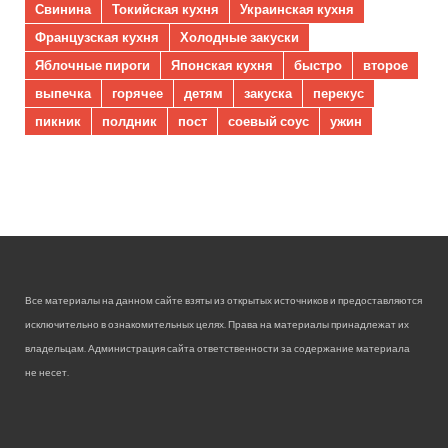
Свинина
Токийская кухня
Украинская кухня
Французская кухня
Холодные закуски
Яблочные пироги
Японская кухня
быстро
второе
выпечка
горячее
детям
закуска
перекус
пикник
полдник
пост
соевый соус
ужин
Все материалы на данном сайте взяты из открытых источников и предоставляются
исключительно в ознакомительных целях. Права на материалы принадлежат их
владельцам. Администрация сайта ответственности за содержание материала
не несет.