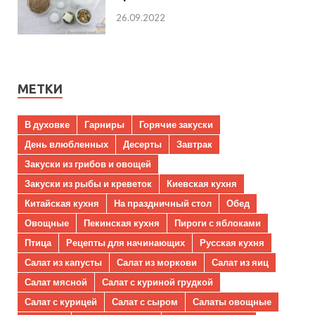
26.09.2022
МЕТКИ
В духовке
Гарниры
Горячие закуски
День влюбленных
Десерты
Завтрак
Закуски из грибов и овощей
Закуски из рыбы и креветок
Киевская кухня
Китайская кухня
На праздничный стол
Обед
Овощные
Пекинская кухня
Пироги с яблоками
Птица
Рецепты для начинающих
Русская кухня
Салат из капусты
Салат из моркови
Салат из яиц
Салат мясной
Салат с куриной грудкой
Салат с курицей
Салат с сыром
Салаты овощные