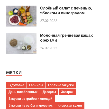
Слоёный салат с печенью,
яблоком и виноградом
27.09.2022
Молочная гречневая каша с
орехами
26.09.2022
МЕТКИ
В духовке
Гарниры
Горячие закуски
День влюбленных
Десерты
Завтрак
Закуски из грибов и овощей
Закуски из рыбы и креветок
Киевская кухня