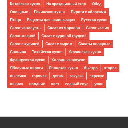
Китайская кухня
На праздничный стол
Обед
Овощные
Пекинская кухня
Пироги с яблоками
Птица
Рецепты для начинающих
Русская кухня
Салат из капусты
Салат из моркови
Салат из яиц
Салат мясной
Салат с куриной грудкой
Салат с курицей
Салат с сыром
Салаты овощные
Свинина
Токийская кухня
Украинская кухня
Французская кухня
Холодные закуски
Яблочные пироги
Японская кухня
быстро
второе
выпечка
горячее
детям
закуска
перекус
пикник
полдник
пост
соевый соус
ужин