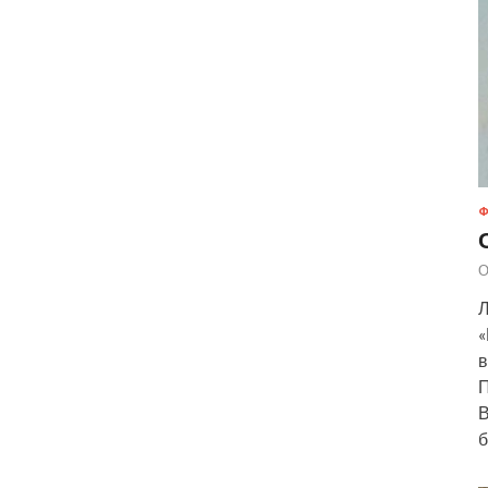
Ф
О
Л
«
в
П
В
б