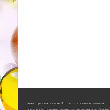
Все материалы на данном сайте взяты из открытых источников и
предоставляются исключительно в ознакомительных целях. Права на