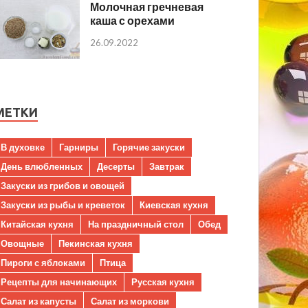
Молочная гречневая
каша с орехами
26.09.2022
МЕТКИ
В духовке
Гарниры
Горячие закуски
День влюбленных
Десерты
Завтрак
Закуски из грибов и овощей
Закуски из рыбы и креветок
Киевская кухня
Китайская кухня
На праздничный стол
Обед
Овощные
Пекинская кухня
Пироги с яблоками
Птица
Рецепты для начинающих
Русская кухня
Салат из капусты
Салат из моркови