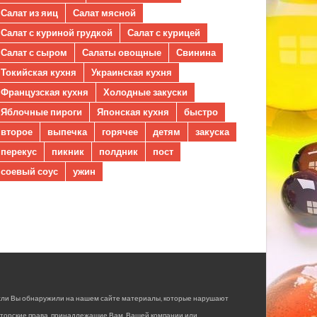
Салат из яиц
Салат мясной
Салат с куриной грудкой
Салат с курицей
Салат с сыром
Салаты овощные
Свинина
Токийская кухня
Украинская кухня
Французская кухня
Холодные закуски
Яблочные пироги
Японская кухня
быстро
второе
выпечка
горячее
детям
закуска
перекус
пикник
полдник
пост
соевый соус
ужин
сли Вы обнаружили на нашем сайте материалы, которые нарушают
вторские права, принадлежащие Вам, Вашей компании или