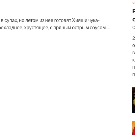
Я
в супах, но летом из нее готовят Хияши чука-
рохладное, хрустящее, с пряным острым соусом.…
О
2
о
в
к
п
п