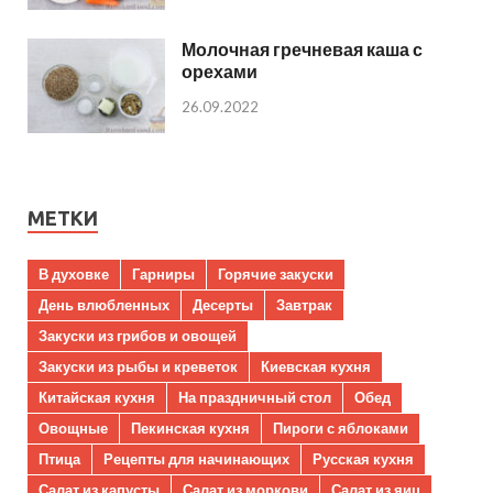
Молочная гречневая каша с
орехами
26.09.2022
МЕТКИ
В духовке
Гарниры
Горячие закуски
День влюбленных
Десерты
Завтрак
Закуски из грибов и овощей
Закуски из рыбы и креветок
Киевская кухня
Китайская кухня
На праздничный стол
Обед
Овощные
Пекинская кухня
Пироги с яблоками
Птица
Рецепты для начинающих
Русская кухня
Салат из капусты
Салат из моркови
Салат из яиц