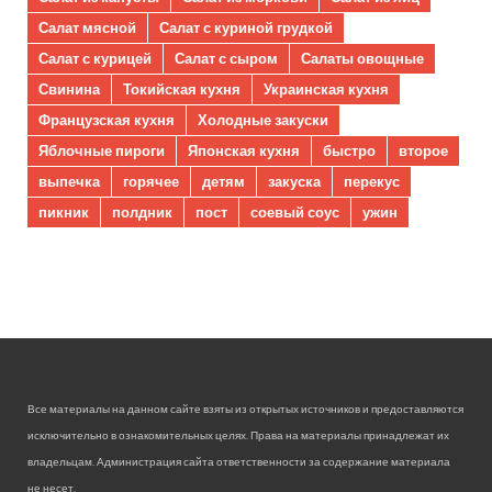
Салат мясной
Салат с куриной грудкой
Салат с курицей
Салат с сыром
Салаты овощные
Свинина
Токийская кухня
Украинская кухня
Французская кухня
Холодные закуски
Яблочные пироги
Японская кухня
быстро
второе
выпечка
горячее
детям
закуска
перекус
пикник
полдник
пост
соевый соус
ужин
Все материалы на данном сайте взяты из открытых источников и предоставляются
исключительно в ознакомительных целях. Права на материалы принадлежат их
владельцам. Администрация сайта ответственности за содержание материала
не несет.