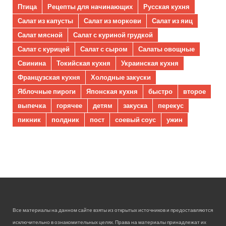
Птица
Рецепты для начинающих
Русская кухня
Салат из капусты
Салат из моркови
Салат из яиц
Салат мясной
Салат с куриной грудкой
Салат с курицей
Салат с сыром
Салаты овощные
Свинина
Токийская кухня
Украинская кухня
Французская кухня
Холодные закуски
Яблочные пироги
Японская кухня
быстро
второе
выпечка
горячее
детям
закуска
перекус
пикник
полдник
пост
соевый соус
ужин
Все материалы на данном сайте взяты из открытых источников и предоставляются
исключительно в ознакомительных целях. Права на материалы принадлежат их