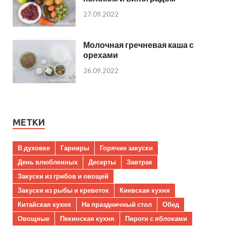
27.09.2022
Молочная гречневая каша с
орехами
26.09.2022
МЕТКИ
В духовке
Гарниры
Горячие закуски
День влюбленных
Десерты
Завтрак
Закуски из грибов и овощей
Закуски из рыбы и креветок
Киевская кухня
Китайская кухня
На праздничный стол
Обед
Овощные
Пекинская кухня
Пироги с яблоками