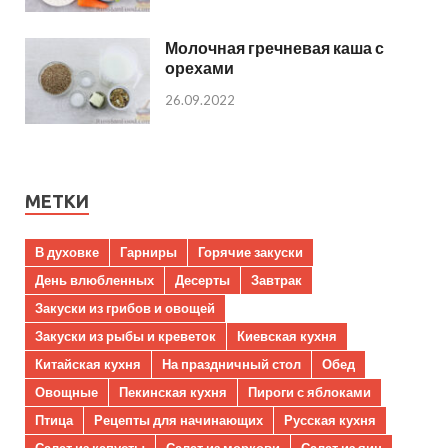
Молочная гречневая каша с
орехами
26.09.2022
МЕТКИ
В духовке
Гарниры
Горячие закуски
День влюбленных
Десерты
Завтрак
Закуски из грибов и овощей
Закуски из рыбы и креветок
Киевская кухня
Китайская кухня
На праздничный стол
Обед
Овощные
Пекинская кухня
Пироги с яблоками
Птица
Рецепты для начинающих
Русская кухня
Салат из капусты
Салат из моркови
Салат из яиц