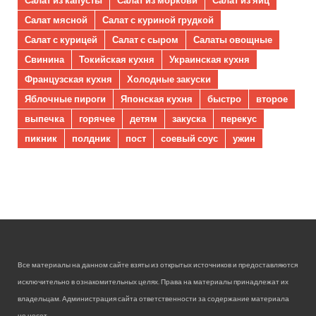
Салат мясной
Салат с куриной грудкой
Салат с курицей
Салат с сыром
Салаты овощные
Свинина
Токийская кухня
Украинская кухня
Французская кухня
Холодные закуски
Яблочные пироги
Японская кухня
быстро
второе
выпечка
горячее
детям
закуска
перекус
пикник
полдник
пост
соевый соус
ужин
Все материалы на данном сайте взяты из открытых источников и предоставляются
исключительно в ознакомительных целях. Права на материалы принадлежат их
владельцам. Администрация сайта ответственности за содержание материала
не несет.