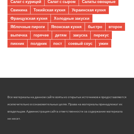
Салат с курицей
Салат с сыром
Салаты овощные
Свинина
Токийская кухня
Украинская кухня
Французская кухня
Холодные закуски
Яблочные пироги
Японская кухня
быстро
второе
выпечка
горячее
детям
закуска
перекус
пикник
полдник
пост
соевый соус
ужин
Все материалы на данном сайте взяты из открытых источников и предоставляются
исключительно в ознакомительных целях. Права на материалы принадлежат их
владельцам. Администрация сайта ответственности за содержание материала
не несет.