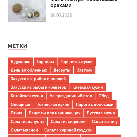
орехами
26.09.2022
МЕТКИ
В духовке
Гарниры
Горячие закуски
День влюбленных
Десерты
Завтрак
Закуски из грибов и овощей
Закуски из рыбы и креветок
Киевская кухня
Китайская кухня
На праздничный стол
Обед
Овощные
Пекинская кухня
Пироги с яблоками
Птица
Рецепты для начинающих
Русская кухня
Салат из капусты
Салат из моркови
Салат из яиц
Салат мясной
Салат с куриной грудкой