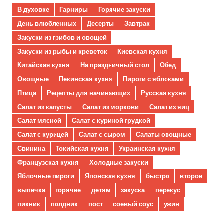
В духовке
Гарниры
Горячие закуски
День влюбленных
Десерты
Завтрак
Закуски из грибов и овощей
Закуски из рыбы и креветок
Киевская кухня
Китайская кухня
На праздничный стол
Обед
Овощные
Пекинская кухня
Пироги с яблоками
Птица
Рецепты для начинающих
Русская кухня
Салат из капусты
Салат из моркови
Салат из яиц
Салат мясной
Салат с куриной грудкой
Салат с курицей
Салат с сыром
Салаты овощные
Свинина
Токийская кухня
Украинская кухня
Французская кухня
Холодные закуски
Яблочные пироги
Японская кухня
быстро
второе
выпечка
горячее
детям
закуска
перекус
пикник
полдник
пост
соевый соус
ужин