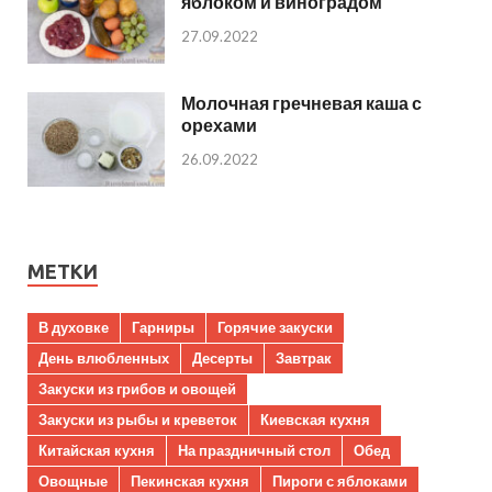
яблоком и виноградом
27.09.2022
Молочная гречневая каша с
орехами
26.09.2022
МЕТКИ
В духовке
Гарниры
Горячие закуски
День влюбленных
Десерты
Завтрак
Закуски из грибов и овощей
Закуски из рыбы и креветок
Киевская кухня
Китайская кухня
На праздничный стол
Обед
Овощные
Пекинская кухня
Пироги с яблоками