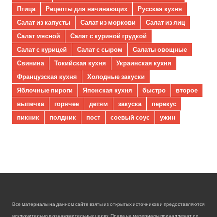
Птица
Рецепты для начинающих
Русская кухня
Салат из капусты
Салат из моркови
Салат из яиц
Салат мясной
Салат с куриной грудкой
Салат с курицей
Салат с сыром
Салаты овощные
Свинина
Токийская кухня
Украинская кухня
Французская кухня
Холодные закуски
Яблочные пироги
Японская кухня
быстро
второе
выпечка
горячее
детям
закуска
перекус
пикник
полдник
пост
соевый соус
ужин
Все материалы на данном сайте взяты из открытых источников и предоставляются
исключительно в ознакомительных целях. Права на материалы принадлежат их