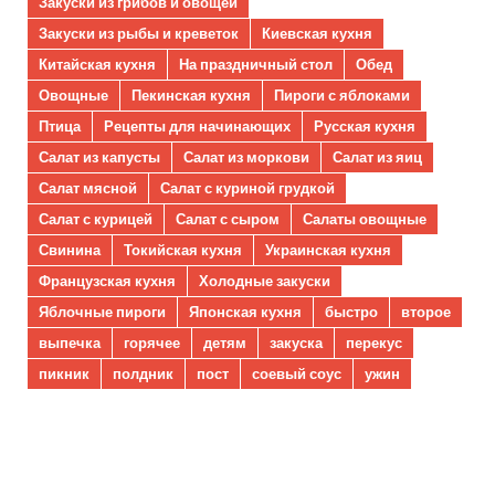
Закуски из грибов и овощей
Закуски из рыбы и креветок
Киевская кухня
Китайская кухня
На праздничный стол
Обед
Овощные
Пекинская кухня
Пироги с яблоками
Птица
Рецепты для начинающих
Русская кухня
Салат из капусты
Салат из моркови
Салат из яиц
Салат мясной
Салат с куриной грудкой
Салат с курицей
Салат с сыром
Салаты овощные
Свинина
Токийская кухня
Украинская кухня
Французская кухня
Холодные закуски
Яблочные пироги
Японская кухня
быстро
второе
выпечка
горячее
детям
закуска
перекус
пикник
полдник
пост
соевый соус
ужин