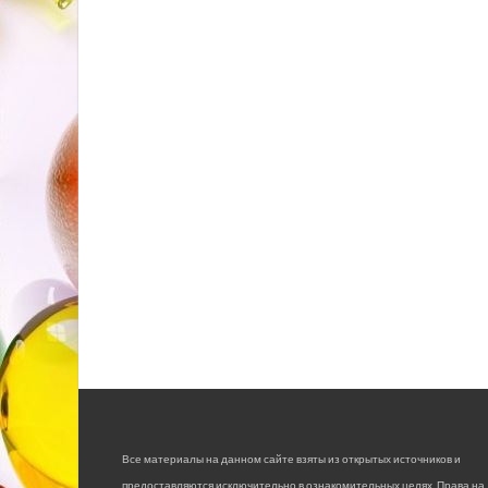
Все материалы на данном сайте взяты из открытых источников и
предоставляются исключительно в ознакомительных целях. Права на