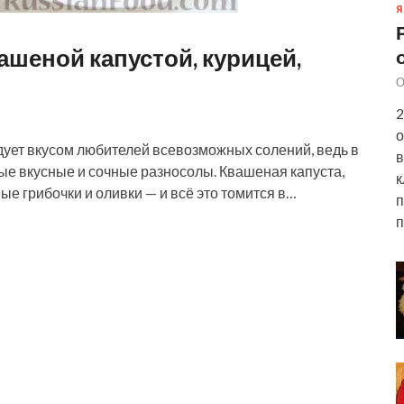
Я
ашеной капустой, курицей,
О
2
о
ует вкусом любителей всевозможных солений, ведь в
в
ые вкусные и сочные разносолы. Квашеная капуста,
к
ые грибочки и оливки — и всё это томится в…
п
п