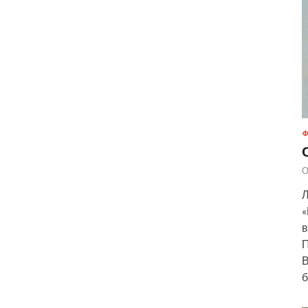
Ф
О
Л
«
в
П
В
б