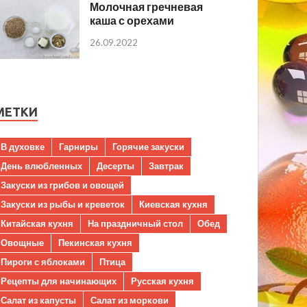
Молочная гречневая
каша с орехами
26.09.2022
МЕТКИ
В духовке
Гарниры
Горячие закуски
День влюбленных
Десерты
Завтрак
Закуски из грибов и овощей
Закуски из рыбы и креветок
Киевская кухня
Китайская кухня
На праздничный стол
Обед
Овощные
Пекинская кухня
Пироги с яблоками
Птица
Рецепты для начинающих
Русская кухня
Салат из капусты
Салат из моркови