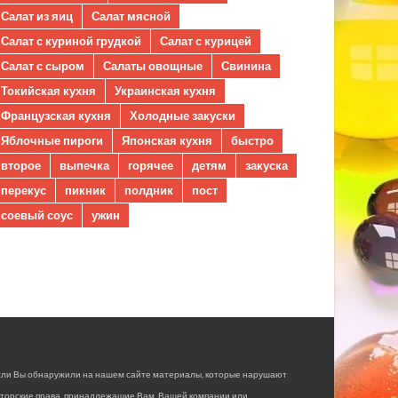
Салат из яиц
Салат мясной
Салат с куриной грудкой
Салат с курицей
Салат с сыром
Салаты овощные
Свинина
Токийская кухня
Украинская кухня
Французская кухня
Холодные закуски
Яблочные пироги
Японская кухня
быстро
второе
выпечка
горячее
детям
закуска
перекус
пикник
полдник
пост
соевый соус
ужин
сли Вы обнаружили на нашем сайте материалы, которые нарушают
вторские права, принадлежащие Вам, Вашей компании или