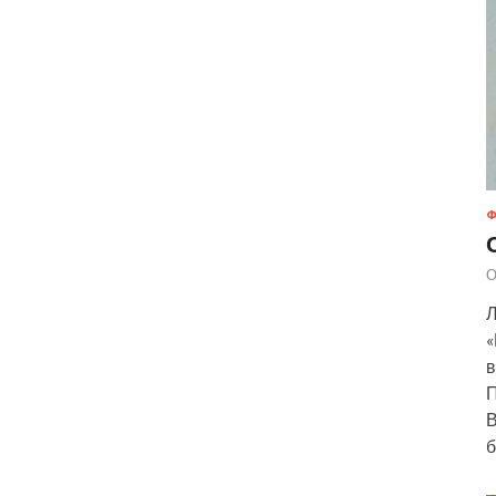
Ф
О
Л
«
в
П
В
б