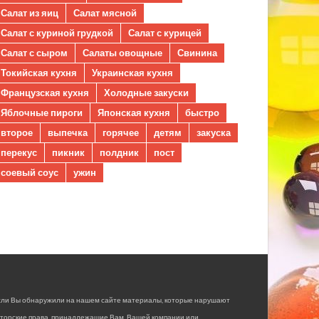
Салат из яиц
Салат мясной
Салат с куриной грудкой
Салат с курицей
Салат с сыром
Салаты овощные
Свинина
Токийская кухня
Украинская кухня
Французская кухня
Холодные закуски
Яблочные пироги
Японская кухня
быстро
второе
выпечка
горячее
детям
закуска
перекус
пикник
полдник
пост
соевый соус
ужин
сли Вы обнаружили на нашем сайте материалы, которые нарушают
вторские права, принадлежащие Вам, Вашей компании или