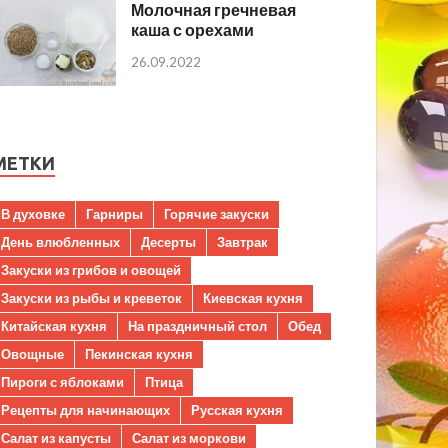
Молочная гречневая
каша с орехами
26.09.2022
МЕТКИ
В духовке
Гарниры
Горячие закуски
День влюбленных
Десерты
Завтрак
Закуски из грибов и овощей
Закуски из рыбы и креветок
Киевская кухня
Китайская кухня
На праздничный стол
Обед
Овощные
Пекинская кухня
Пироги с яблоками
Птица
Рецепты для начинающих
Русская кухня
Салат из капусты
Салат из моркови