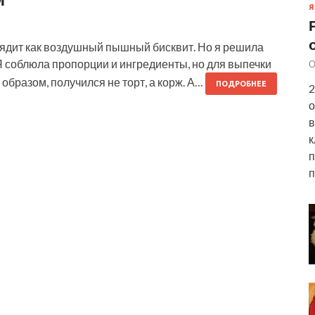
Я
лядит как воздушный пышный бисквит. Но я решила
 Я соблюла пропорции и ингредиенты, но для выпечки
О
образом, получился не торт, а корж. А…
ПОДРОБНЕЕ
2
о
в
к
п
п