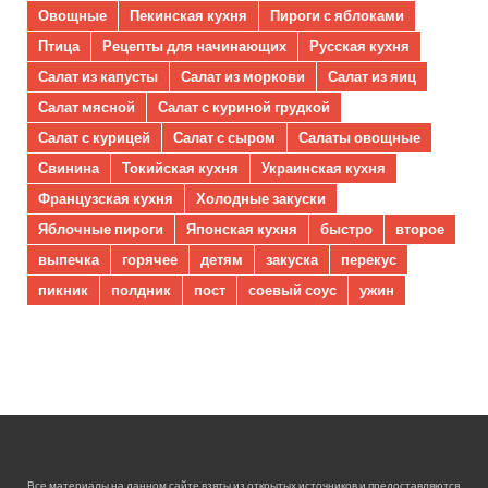
Овощные
Пекинская кухня
Пироги с яблоками
Птица
Рецепты для начинающих
Русская кухня
Салат из капусты
Салат из моркови
Салат из яиц
Салат мясной
Салат с куриной грудкой
Салат с курицей
Салат с сыром
Салаты овощные
Свинина
Токийская кухня
Украинская кухня
Французская кухня
Холодные закуски
Яблочные пироги
Японская кухня
быстро
второе
выпечка
горячее
детям
закуска
перекус
пикник
полдник
пост
соевый соус
ужин
Все материалы на данном сайте взяты из открытых источников и предоставляются