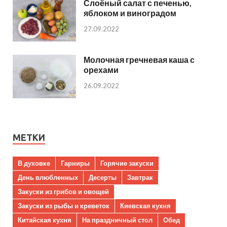
Слоёный салат с печенью,
яблоком и виноградом
27.09.2022
Молочная гречневая каша с
орехами
26.09.2022
МЕТКИ
В духовке
Гарниры
Горячие закуски
День влюбленных
Десерты
Завтрак
Закуски из грибов и овощей
Закуски из рыбы и креветок
Киевская кухня
Китайская кухня
На праздничный стол
Обед