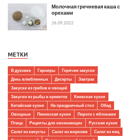
Молочная гречневая каша с
орехами
26.09.2022
МЕТКИ
В духовке
Гарниры
Горячие закуски
День влюбленных
Десерты
Завтрак
Закуски из грибов и овощей
Закуски из рыбы и креветок
Киевская кухня
Китайская кухня
На праздничный стол
Обед
Овощные
Пекинская кухня
Пироги с яблоками
Птица
Рецепты для начинающих
Русская кухня
Салат из капусты
Салат из моркови
Салат из яиц