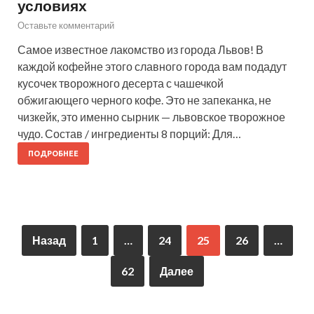
условиях
Оставьте комментарий
Самое известное лакомство из города Львов! В
каждой кофейне этого славного города вам подадут
кусочек творожного десерта с чашечкой
обжигающего черного кофе. Это не запеканка, не
чизкейк, это именно сырник — львовское творожное
чудо. Состав / ингредиенты 8 порций: Для…
ПОДРОБНЕЕ
Назад
1
…
24
25
26
…
62
Далее