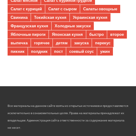
Салат мясной
Салат с куриной грудкой
Салат с курицей
Салат с сыром
Салаты овощные
Свинина
Токийская кухня
Украинская кухня
Французская кухня
Холодные закуски
Яблочные пироги
Японская кухня
быстро
второе
выпечка
горячее
детям
закуска
перекус
пикник
полдник
пост
соевый соус
ужин
Все материалы на данном сайте взяты из открытых источников и предоставляются
исключительно в ознакомительных целях. Права на материалы принадлежат их
владельцам. Администрация сайта ответственности за содержание материала
не несет.