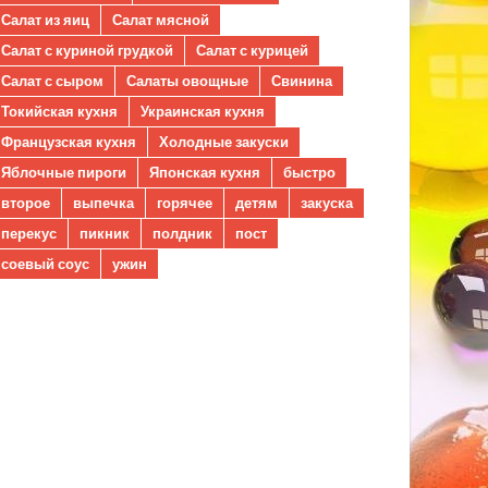
Салат из яиц
Салат мясной
Салат с куриной грудкой
Салат с курицей
Салат с сыром
Салаты овощные
Свинина
Токийская кухня
Украинская кухня
Французская кухня
Холодные закуски
Яблочные пироги
Японская кухня
быстро
второе
выпечка
горячее
детям
закуска
перекус
пикник
полдник
пост
соевый соус
ужин