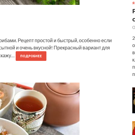
Я
О
2
рибами. Рецепт простой и быстрый, особенно если
о
 сытной и очень вкусной! Прекрасный вариант для
в
сскажу…
ПОДРОБНЕЕ
к
п
п