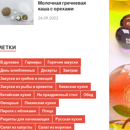
Молочная гречневая
каша с орехами
26.09.2022
МЕТКИ
В духовке
Гарниры
Горячие закуски
День влюбленных
Десерты
Завтрак
Закуски из грибов и овощей
Закуски из рыбы и креветок
Киевская кухня
Китайская кухня
На праздничный стол
Обед
Овощные
Пекинская кухня
Пироги с яблоками
Птица
Рецепты для начинающих
Русская кухня
Салат из капусты
Салат из моркови