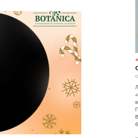
Ф
О
Л
«
в
П
В
б