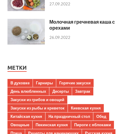
27.09.2022
Молочная гречневая каша с
орехами
26.09.2022
МЕТКИ
В духовке
Гарниры
Горячие закуски
День влюбленных
Десерты
Завтрак
Закуски из грибов и овощей
Закуски из рыбы и креветок
Киевская кухня
Китайская кухня
На праздничный стол
Обед
Овощные
Пекинская кухня
Пироги с яблоками
Птица
Рецепты для начинающих
Русская кухня