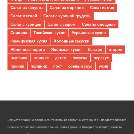
Салат из капусты
Салат из моркови
Салат из яиц
Салат мясной
Салат с куриной грудкой
Салат с курицей
Салат с сыром
Салаты овощные
Свинина
Токийская кухня
Украинская кухня
Французская кухня
Холодные закуски
Яблочные пироги
Японская кухня
быстро
второе
выпечка
горячее
детям
закуска
перекус
пикник
полдник
пост
соевый соус
ужин
Все материалы на данном сайте взяты из открытых источников и предоставляются
исключительно в ознакомительных целях. Права на материалы принадлежат их