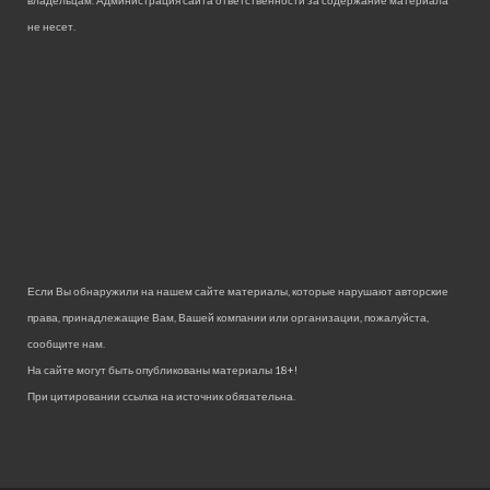
владельцам. Администрация сайта ответственности за содержание материала
не несет.
Если Вы обнаружили на нашем сайте материалы, которые нарушают авторские
права, принадлежащие Вам, Вашей компании или организации, пожалуйста,
сообщите нам.
На сайте могут быть опубликованы материалы 18+!
При цитировании ссылка на источник обязательна.