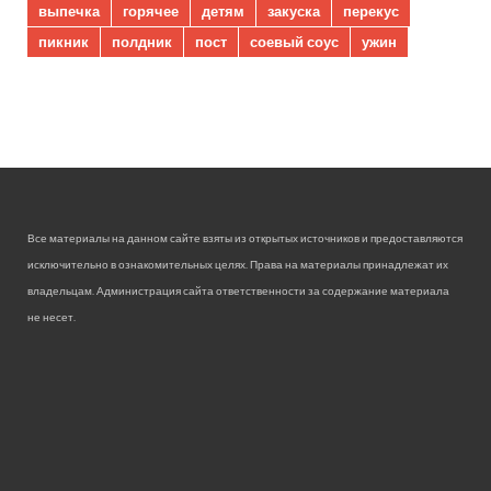
выпечка
горячее
детям
закуска
перекус
пикник
полдник
пост
соевый соус
ужин
Все материалы на данном сайте взяты из открытых источников и предоставляются
исключительно в ознакомительных целях. Права на материалы принадлежат их
владельцам. Администрация сайта ответственности за содержание материала
не несет.