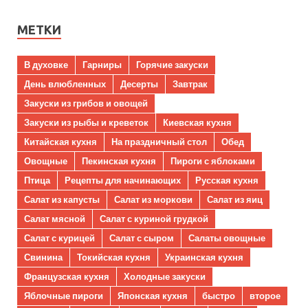
МЕТКИ
В духовке
Гарниры
Горячие закуски
День влюбленных
Десерты
Завтрак
Закуски из грибов и овощей
Закуски из рыбы и креветок
Киевская кухня
Китайская кухня
На праздничный стол
Обед
Овощные
Пекинская кухня
Пироги с яблоками
Птица
Рецепты для начинающих
Русская кухня
Салат из капусты
Салат из моркови
Салат из яиц
Салат мясной
Салат с куриной грудкой
Салат с курицей
Салат с сыром
Салаты овощные
Свинина
Токийская кухня
Украинская кухня
Французская кухня
Холодные закуски
Яблочные пироги
Японская кухня
быстро
второе