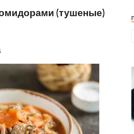
помидорами (тушеные)
а