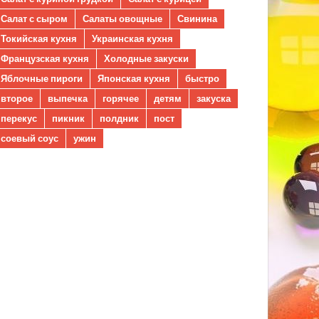
Салат с сыром
Салаты овощные
Свинина
Токийская кухня
Украинская кухня
Французская кухня
Холодные закуски
Яблочные пироги
Японская кухня
быстро
второе
выпечка
горячее
детям
закуска
перекус
пикник
полдник
пост
соевый соус
ужин