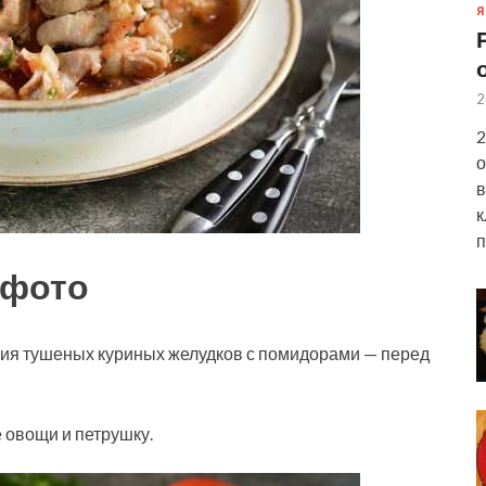
Я
2
2
о
в
к
п
 фото
ния тушеных куриных желудков с помидорами — перед
е овощи и петрушку.