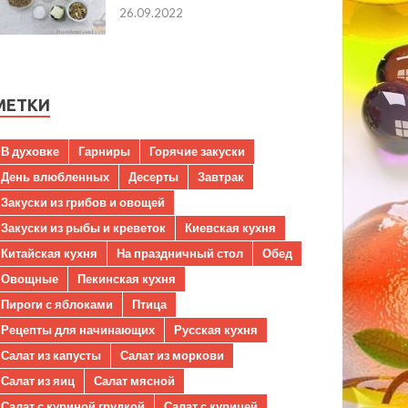
26.09.2022
МЕТКИ
В духовке
Гарниры
Горячие закуски
День влюбленных
Десерты
Завтрак
Закуски из грибов и овощей
Закуски из рыбы и креветок
Киевская кухня
Китайская кухня
На праздничный стол
Обед
Овощные
Пекинская кухня
Пироги с яблоками
Птица
Рецепты для начинающих
Русская кухня
Салат из капусты
Салат из моркови
Салат из яиц
Салат мясной
Салат с куриной грудкой
Салат с курицей