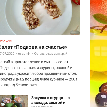
РАНЦИЯ
Салат «Подкова на счастье»
7.09.2022
-
от
admin
-
Оставьте комментарий
егкий в приготовлении и сытный салат
Подкова на счастье» из курицы, овощей и
инограда украсит любой праздничный стол.
родукты (на 2 порции) Филе куриное — 200 г
иноград без косточек …
Закуска в огурце — с
авокадо, семгой и