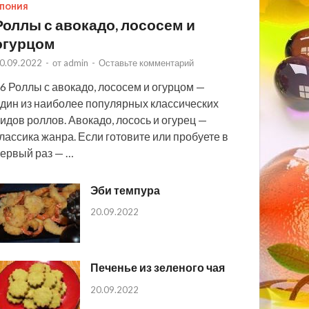
ПОНИЯ
Роллы с авокадо, лососем и
огурцом
0.09.2022
-
от
admin
-
Оставьте комментарий
6 Роллы с авокадо, лососем и огурцом —
дин из наиболее популярных классических
идов роллов. Авокадо, лосось и огурец —
лассика жанра. Если готовите или пробуете в
ервый раз — …
Эби темпура
20.09.2022
Печенье из зеленого чая
20.09.2022