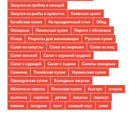
Закуски из грибов и овощей
Закуски из рыбы и креветок
Киевская кухня
Китайская кухня
На праздничный стол
Обед
Овощные
Пекинская кухня
Пироги с яблоками
Птица
Рецепты для начинающих
Русская кухня
Салат из капусты
Салат из моркови
Салат из яиц
Салат мясной
Салат с куриной грудкой
Салат с курицей
Салат с сыром
Салаты овощные
Свинина
Токийская кухня
Украинская кухня
Французская кухня
Холодные закуски
Яблочные пироги
Японская кухня
быстро
второе
выпечка
горячее
детям
закуска
перекус
пикник
полдник
пост
соевый соус
ужин