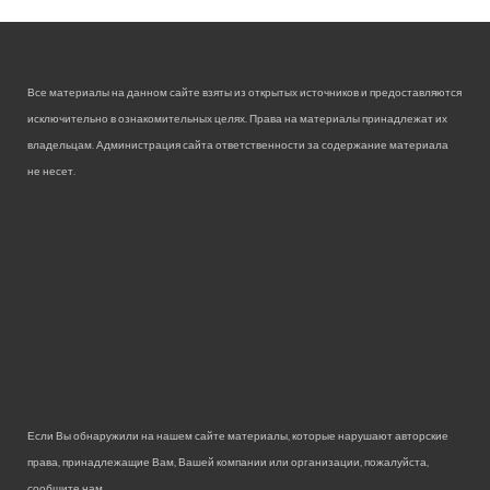
Все материалы на данном сайте взяты из открытых источников и предоставляются
исключительно в ознакомительных целях. Права на материалы принадлежат их
владельцам. Администрация сайта ответственности за содержание материала
не несет.
Если Вы обнаружили на нашем сайте материалы, которые нарушают авторские
права, принадлежащие Вам, Вашей компании или организации, пожалуйста,
сообщите нам.