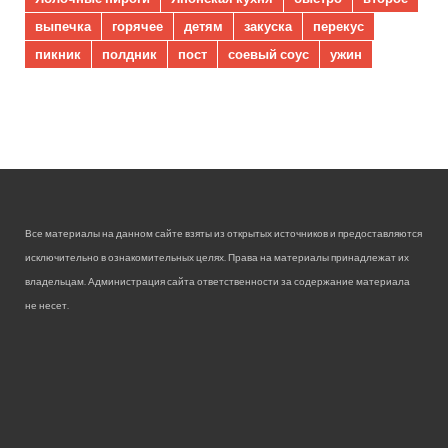
выпечка
горячее
детям
закуска
перекус
пикник
полдник
пост
соевый соус
ужин
Все материалы на данном сайте взяты из открытых источников и предоставляются
исключительно в ознакомительных целях. Права на материалы принадлежат их
владельцам. Администрация сайта ответственности за содержание материала
не несет.