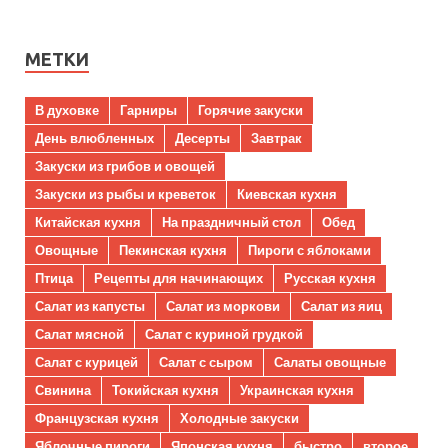
МЕТКИ
В духовке
Гарниры
Горячие закуски
День влюбленных
Десерты
Завтрак
Закуски из грибов и овощей
Закуски из рыбы и креветок
Киевская кухня
Китайская кухня
На праздничный стол
Обед
Овощные
Пекинская кухня
Пироги с яблоками
Птица
Рецепты для начинающих
Русская кухня
Салат из капусты
Салат из моркови
Салат из яиц
Салат мясной
Салат с куриной грудкой
Салат с курицей
Салат с сыром
Салаты овощные
Свинина
Токийская кухня
Украинская кухня
Французская кухня
Холодные закуски
Яблочные пироги
Японская кухня
быстро
второе