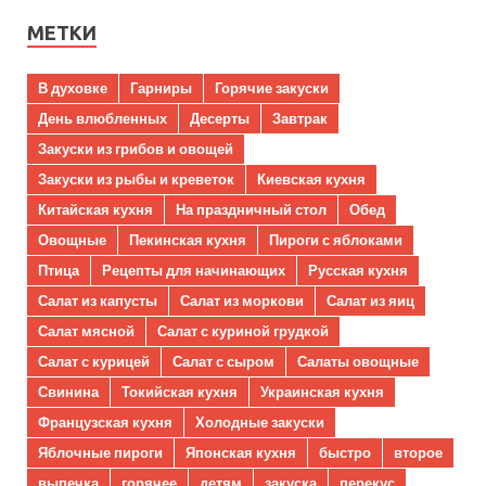
МЕТКИ
В духовке
Гарниры
Горячие закуски
День влюбленных
Десерты
Завтрак
Закуски из грибов и овощей
Закуски из рыбы и креветок
Киевская кухня
Китайская кухня
На праздничный стол
Обед
Овощные
Пекинская кухня
Пироги с яблоками
Птица
Рецепты для начинающих
Русская кухня
Салат из капусты
Салат из моркови
Салат из яиц
Салат мясной
Салат с куриной грудкой
Салат с курицей
Салат с сыром
Салаты овощные
Свинина
Токийская кухня
Украинская кухня
Французская кухня
Холодные закуски
Яблочные пироги
Японская кухня
быстро
второе
выпечка
горячее
детям
закуска
перекус