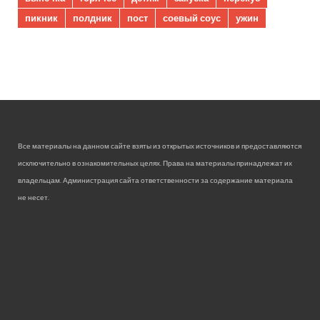
пикник
полдник
пост
соевый соус
ужин
Все материалы на данном сайте взяты из открытых источников и предоставляются
исключительно в ознакомительных целях. Права на материалы принадлежат их
владельцам. Администрация сайта ответственности за содержание материала
не несет.