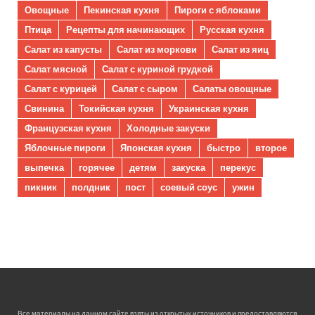
Овощные
Пекинская кухня
Пироги с яблоками
Птица
Рецепты для начинающих
Русская кухня
Салат из капусты
Салат из моркови
Салат из яиц
Салат мясной
Салат с куриной грудкой
Салат с курицей
Салат с сыром
Салаты овощные
Свинина
Токийская кухня
Украинская кухня
Французская кухня
Холодные закуски
Яблочные пироги
Японская кухня
быстро
второе
выпечка
горячее
детям
закуска
перекус
пикник
полдник
пост
соевый соус
ужин
Все материалы на данном сайте взяты из открытых источников и предоставляются