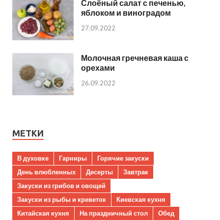
Слоёный салат с печенью,
яблоком и виноградом
27.09.2022
Молочная гречневая каша с
орехами
26.09.2022
МЕТКИ
В духовке
Гарниры
Горячие закуски
День влюбленных
Десерты
Завтрак
Закуски из грибов и овощей
Закуски из рыбы и креветок
Киевская кухня
Китайская кухня
На праздничный стол
Обед