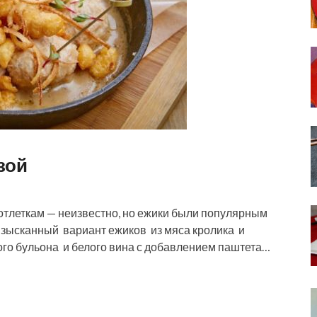
зой
отлеткам — неизвестно, но ежики были популярным
изысканный вариант ежиков из мяса кролика и
ого бульона и белого вина с добавлением паштета…