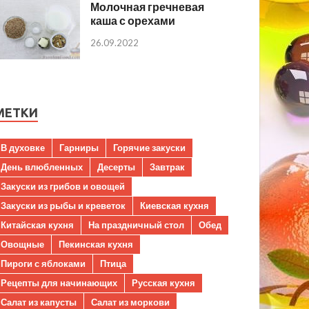
Молочная гречневая
каша с орехами
26.09.2022
МЕТКИ
В духовке
Гарниры
Горячие закуски
День влюбленных
Десерты
Завтрак
Закуски из грибов и овощей
Закуски из рыбы и креветок
Киевская кухня
Китайская кухня
На праздничный стол
Обед
Овощные
Пекинская кухня
Пироги с яблоками
Птица
Рецепты для начинающих
Русская кухня
Салат из капусты
Салат из моркови