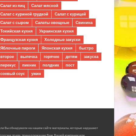
Салат из яиц
Салат мясной
Салат с куриной грудкой
Салат с курицей
Салат с сыром
Салаты овощные
Свинина
Токийская кухня
Украинская кухня
Французская кухня
Холодные закуски
Яблочные пироги
Японская кухня
быстро
второе
выпечка
горячее
детям
закуска
перекус
пикник
полдник
пост
соевый соус
ужин
сли Вы обнаружили на нашем сайте материалы, которые нарушают
вторские права, принадлежащие Вам, Вашей компании или