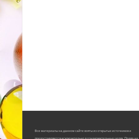
Все материалы на данном сайте взяты из открытых источников и
предоставляются исключительно в ознакомительных целях. Права на