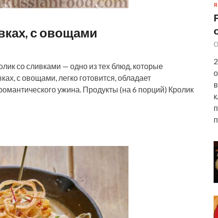
Я
вках, с овощами
О
2
лик со сливками — одно из тех блюд, которые
о
ках, с овощами, легко готовится, обладает
в
романтического ужина. Продукты (на 6 порций) Кролик
к
п
п