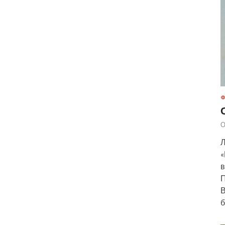
Ф
О
Л
«
в
П
В
б