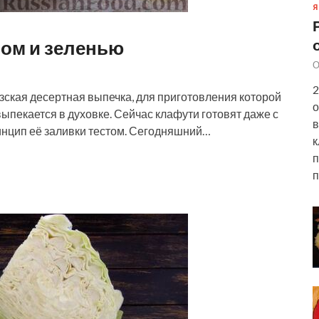
Я
ном и зеленью
О
2
ская десертная выпечка, для приготовления которой
о
выпекается в духовке. Сейчас клафути готовят даже с
в
ринцип её заливки тестом. Сегодняшний…
к
п
п