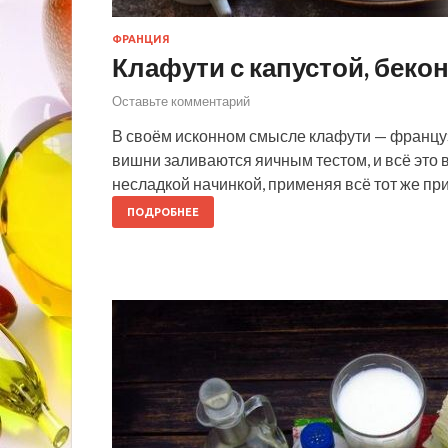
ФРАНЦИЯ
Клафути с капустой, беко
Оставьте комментарий
В своём исконном смысле клафути — француз
вишни заливаются яичным тестом, и всё это 
несладкой начинкой, применяя всё тот же п
ПОДРОБНЕЕ