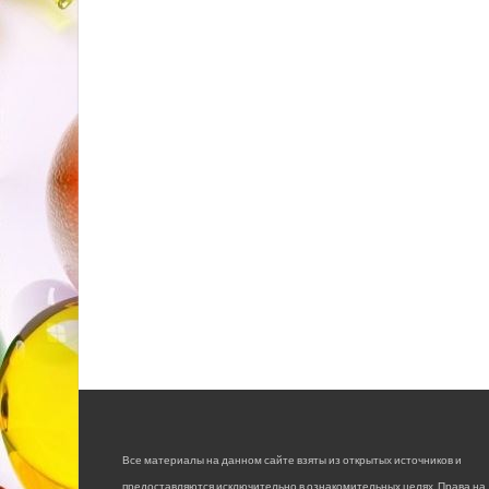
Все материалы на данном сайте взяты из открытых источников и
предоставляются исключительно в ознакомительных целях. Права на