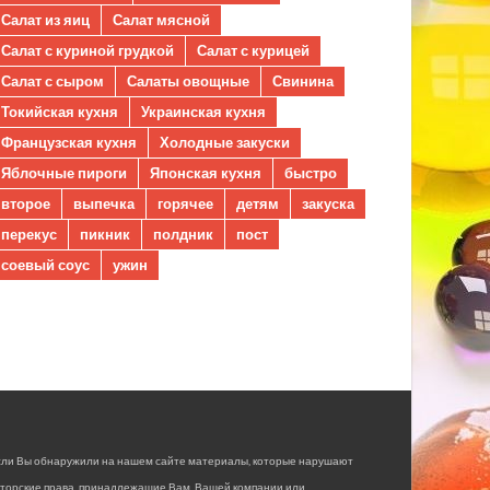
Салат из яиц
Салат мясной
Салат с куриной грудкой
Салат с курицей
Салат с сыром
Салаты овощные
Свинина
Токийская кухня
Украинская кухня
Французская кухня
Холодные закуски
Яблочные пироги
Японская кухня
быстро
второе
выпечка
горячее
детям
закуска
перекус
пикник
полдник
пост
соевый соус
ужин
сли Вы обнаружили на нашем сайте материалы, которые нарушают
вторские права, принадлежащие Вам, Вашей компании или