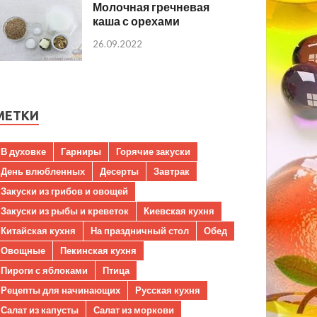
Молочная гречневая
каша с орехами
26.09.2022
МЕТКИ
В духовке
Гарниры
Горячие закуски
День влюбленных
Десерты
Завтрак
Закуски из грибов и овощей
Закуски из рыбы и креветок
Киевская кухня
Китайская кухня
На праздничный стол
Обед
Овощные
Пекинская кухня
Пироги с яблоками
Птица
Рецепты для начинающих
Русская кухня
Салат из капусты
Салат из моркови