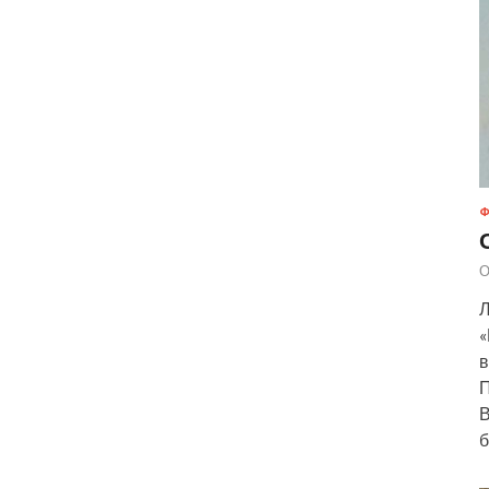
Ф
О
Л
«
в
П
В
б