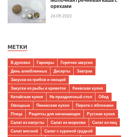
орехами
26.09.2022
МЕТКИ
В духовке
Гарниры
Горячие закуски
День влюбленных
Десерты
Завтрак
Закуски из грибов и овощей
Закуски из рыбы и креветок
Киевская кухня
Китайская кухня
На праздничный стол
Обед
Овощные
Пекинская кухня
Пироги с яблоками
Птица
Рецепты для начинающих
Русская кухня
Салат из капусты
Салат из моркови
Салат из яиц
Салат мясной
Салат с куриной грудкой