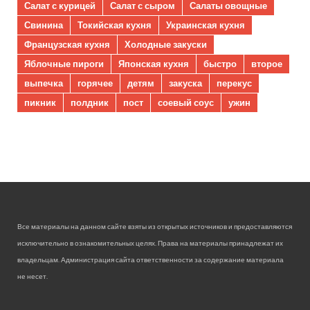
Салат с курицей
Салат с сыром
Салаты овощные
Свинина
Токийская кухня
Украинская кухня
Французская кухня
Холодные закуски
Яблочные пироги
Японская кухня
быстро
второе
выпечка
горячее
детям
закуска
перекус
пикник
полдник
пост
соевый соус
ужин
Все материалы на данном сайте взяты из открытых источников и предоставляются
исключительно в ознакомительных целях. Права на материалы принадлежат их
владельцам. Администрация сайта ответственности за содержание материала
не несет.