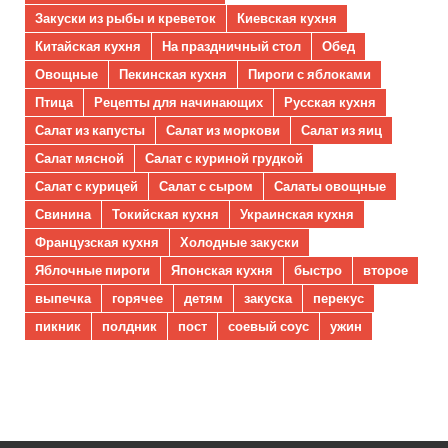
Закуски из рыбы и креветок
Киевская кухня
Китайская кухня
На праздничный стол
Обед
Овощные
Пекинская кухня
Пироги с яблоками
Птица
Рецепты для начинающих
Русская кухня
Салат из капусты
Салат из моркови
Салат из яиц
Салат мясной
Салат с куриной грудкой
Салат с курицей
Салат с сыром
Салаты овощные
Свинина
Токийская кухня
Украинская кухня
Французская кухня
Холодные закуски
Яблочные пироги
Японская кухня
быстро
второе
выпечка
горячее
детям
закуска
перекус
пикник
полдник
пост
соевый соус
ужин