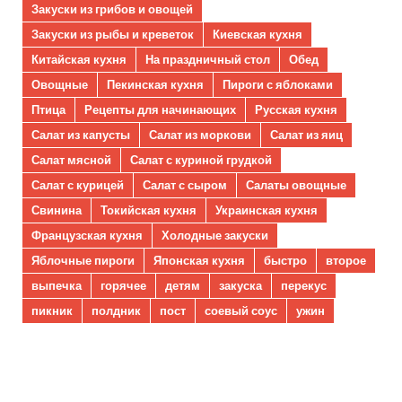
Закуски из грибов и овощей
Закуски из рыбы и креветок
Киевская кухня
Китайская кухня
На праздничный стол
Обед
Овощные
Пекинская кухня
Пироги с яблоками
Птица
Рецепты для начинающих
Русская кухня
Салат из капусты
Салат из моркови
Салат из яиц
Салат мясной
Салат с куриной грудкой
Салат с курицей
Салат с сыром
Салаты овощные
Свинина
Токийская кухня
Украинская кухня
Французская кухня
Холодные закуски
Яблочные пироги
Японская кухня
быстро
второе
выпечка
горячее
детям
закуска
перекус
пикник
полдник
пост
соевый соус
ужин