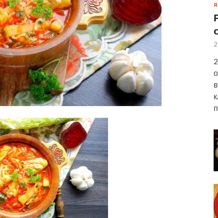
Я
2
2
о
в
к
п