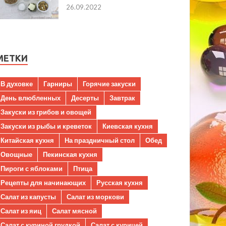
26.09.2022
МЕТКИ
В духовке
Гарниры
Горячие закуски
День влюбленных
Десерты
Завтрак
Закуски из грибов и овощей
Закуски из рыбы и креветок
Киевская кухня
Китайская кухня
На праздничный стол
Обед
Овощные
Пекинская кухня
Пироги с яблоками
Птица
Рецепты для начинающих
Русская кухня
Салат из капусты
Салат из моркови
Салат из яиц
Салат мясной
Салат с куриной грудкой
Салат с курицей