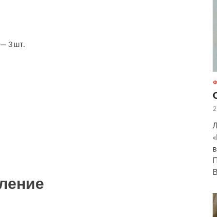
— 3 шт.
Ф
2
Л
«
в
П
В
ление