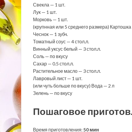
Свекла — 1 шт.
Лук — 1 шт.
Морковь — 1 шт.
(крупнная или 5 среднего размера) Картошка 
Чеснок — 1 зубч.
Томатный соус — 4 стол.л.
Винный уксус белый — 3 стол.л.
Соль — по вкусу
Сахар — 0.5 стол.л.
Растительное масло — 3 стол.л.
Лавровый лист — 1 шт.
(или чуть больше по вкусу) Вода — 2 л
Зелень — по вкусу
Пошаговое приготов
Время приготовления:
50 мин