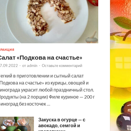
РАНЦИЯ
Салат «Подкова на счастье»
7.09.2022
-
от
admin
-
Оставьте комментарий
егкий в приготовлении и сытный салат
Подкова на счастье» из курицы, овощей и
инограда украсит любой праздничный стол.
родукты (на 2 порции) Филе куриное — 200 г
иноград без косточек …
Закуска в огурце — с
авокадо, семгой и