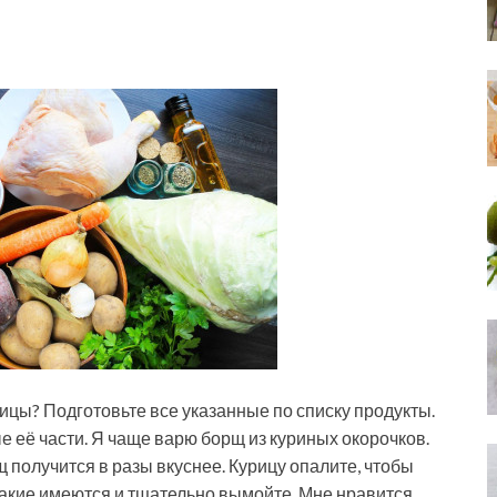
рицы? Подготовьте все указанные по списку продукты.
е её части. Я чаще варю борщ из куриных окорочков.
 получится в разы вкуснее. Курицу опалите, чтобы
 такие имеются и тщательно вымойте. Мне нравится