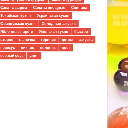
Салат с сыром
Салаты овощные
Свинина
Токийская кухня
Украинская кухня
Французская кухня
Холодные закуски
Яблочные пироги
Японская кухня
быстро
второе
выпечка
горячее
детям
закуска
перекус
пикник
полдник
пост
соевый соус
ужин