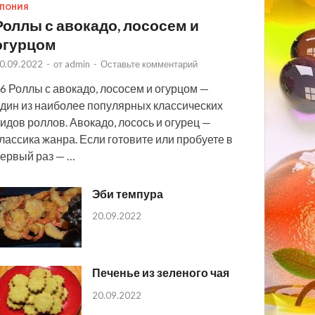
ПОНИЯ
Роллы с авокадо, лососем и
огурцом
0.09.2022
-
от
admin
-
Оставьте комментарий
6 Роллы с авокадо, лососем и огурцом —
дин из наиболее популярных классических
идов роллов. Авокадо, лосось и огурец —
лассика жанра. Если готовите или пробуете в
ервый раз — …
Эби темпура
20.09.2022
Печенье из зеленого чая
20.09.2022