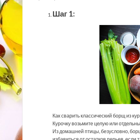
Шаг 1:
Как сварить классический борщ из ку
Курочку возьмите целую или отдельны
Из домашней птицы, безусловно, борщ
избавиться от остатков перьев, если